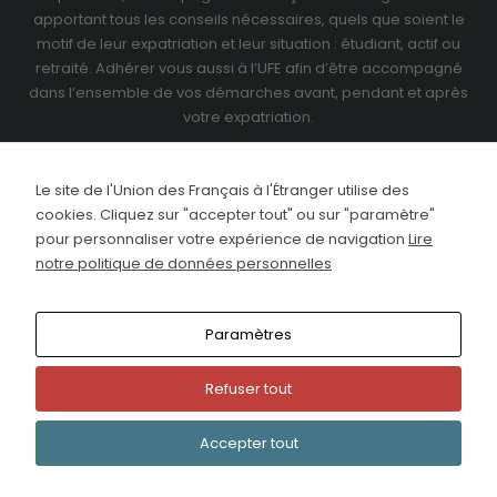
apportant tous les conseils nécessaires, quels que soient le
motif de leur expatriation et leur situation : étudiant, actif ou
retraité.
Adhérer vous aussi à l’UFE
afin d’être accompagné
dans l’ensemble de vos démarches avant, pendant et après
votre expatriation.
Le site de l'Union des Français à l'Étranger utilise des
cookies. Cliquez sur "accepter tout" ou sur "paramètre"
pour personnaliser votre expérience de navigation
Lire
notre politique de données personnelles
Paramètres
Refuser tout
This site uses cookies. Find out more about cookies and
how you can refuse them.
Copyright © 2024 Union des Français de l'Etranger
I Accept
Accepter tout
- Tous droits réservés