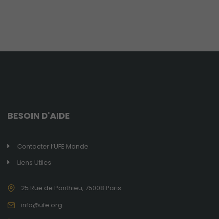
Obligatoires
Ces cookies ne
sont pas
optionnels et
sont
nécessaires au
bon
fonctionnement
du site.
BESOIN D'AIDE
Analytiques
Ces cookies
sont utilisés
Contacter l’UFE Monde
pour améliorer
les
Liens Utiles
fonctionnalités
du site internet
25 Rue de Ponthieu, 75008 Paris
ainsi que sa
structure. Ils
info@ufe.org
analysent
comment le