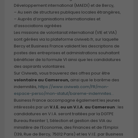
Développement international (MAEDI) et de Bercy,
– Au sein de structures publiques locales étrangères,
– Auprès d’organisations internationales et
d’associations agréées
Les missions de volontariat international (VIE et VIA)
sont gérées via la plateforme civiweb.fr, sur laquelle
Bercy et Business France valident les descriptions de
postes des entreprises et administrations souhaitant
bénéficier de la formule VI ainsi que les candidatures
des aspirants volontaires.
Sur Civiweb, vous trouverez des offres pour être
volontaire au Cameroun,
ainsi que le barême des
indemnités,
https://www.civiweb.com/FR/mon-
espace-perso/mon-statut/bareme-indemnites…
Business France accompagne également les jeunes
intéressés par un
V.I.E. ou un V.I.A
.
au Cameroun
: les
candidatures en V.I.A. seront traitées par la DGTPE
Bureau Resinter 1, Sélection et gestion des VIA au
ministère de l’Economie, des Finances et de l’Emploi
(139, Rue de Bercy, 75012 Paris) et les V.I.E. par Business