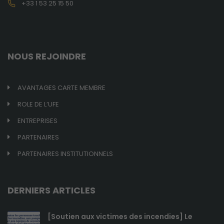
+33 1 53 25 15 50
site internet est
utilisé.
Expérience
NOUS REJOINDRE
de
navigation
Ces cookies
AVANTAGES CARTE MEMBRE
sont utilisés
pour rendre
ROLE DE L’UFE
le site le plus
ENTREPRISES
performant
possible lors
PARTENAIRES
de votre
visite.
PARTENAIRES INSTITUTIONNELS
Marketing
DERNIERS ARTICLES
En consentant
à ces cookies,
[Soutien aux victimes des incendies] Le
vous