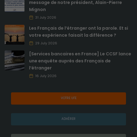
message de notre président, Alain-Pierre
augmentez
vos chances
Mignon
de voir du
31 July 2026
contenu et
des offres
Les Français de l’étranger ont la parole. Et si
personnalisés.
votre expérience faisait la différence ?
29 July 2026
[Services bancaires en France] Le CCSF lance
une enquête auprès des Français de
l’étranger
16 July 2026
VOTRE UFE
ADHÉRER