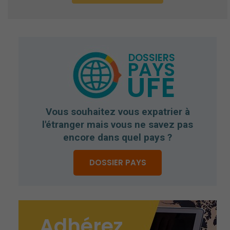
DOSSIERS
PAYS
UFE
Vous souhaitez vous expatrier à
l'étranger mais vous ne savez pas
encore dans quel pays ?
Obligatoires
Ces cookies ne
DOSSIER PAYS
sont pas
optionnels et
sont
nécessaires au
bon
fonctionnement
Adhérez
du site.