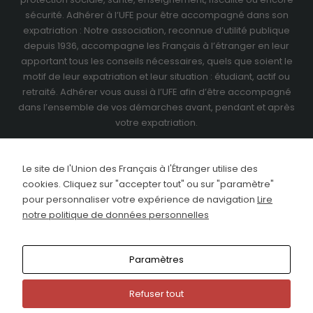
sécurité. Adhérer à l’UFE pour être accompagné dans son
expatriation : Notre association, reconnue d’utilité publique
depuis 1936, accompagne les Français à l’étranger en leur
apportant tous les conseils nécessaires, quels que soient le
motif de leur expatriation et leur situation : étudiant, actif ou
retraité.
Adhérer vous aussi à l’UFE
afin d’être accompagné
dans l’ensemble de vos démarches avant, pendant et après
votre expatriation.
Le site de l'Union des Français à l'Étranger utilise des
cookies. Cliquez sur "accepter tout" ou sur "paramètre"
pour personnaliser votre expérience de navigation
Lire
notre politique de données personnelles
Paramètres
Refuser tout
This site uses cookies. Find out more about cookies and
how you can refuse them.