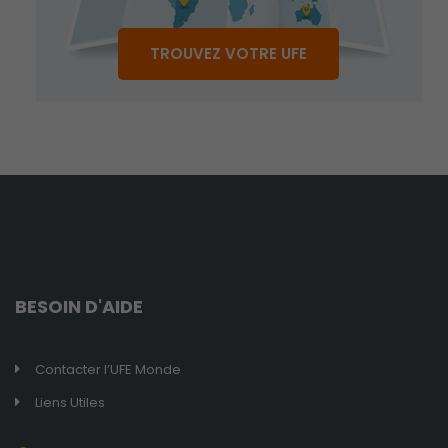
pour rendre
le site le plus
TROUVEZ VOTRE UFE
performant
possible lors
de votre
visite.
Marketing
En consentant
à ces cookies,
vous
augmentez
vos chances
BESOIN D'AIDE
de voir du
contenu et
des offres
personnalisés.
Contacter l’UFE Monde
Liens Utiles