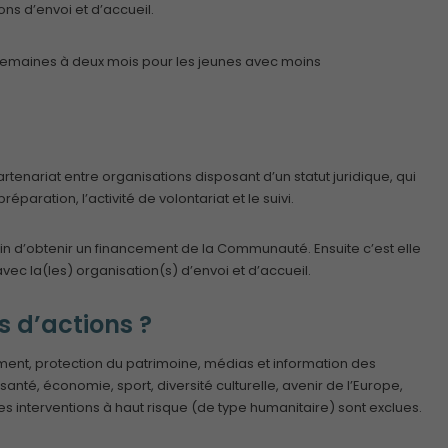
ons d’envoi et d’accueil.
2 semaines à deux mois pour les jeunes avec moins
rtenariat entre organisations disposant d’un statut juridique, qui
paration, l’activité de volontariat et le suivi.
n d’obtenir un financement de la Communauté. Ensuite c’est elle
ec la(les) organisation(s) d’envoi et d’accueil.
s d’actions ?
ment, protection du patrimoine, médias et information des
santé, économie, sport, diversité culturelle, avenir de l’Europe,
s interventions à haut risque (de type humanitaire) sont exclues.