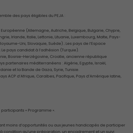
mble des pays éligibles du PEJA :
n Européenne (Allemagne, Autriche, Belgique, Bulgarie, Chypre,
ie, Irlande, Italie, Lettonie, Lituanie, Luxembourg, Malte, Pays-
Royaume-Uni, Slovaquie, Suède) ; Les pays de l’Espace
 Le pays candidat à l’adhésion (Turquie).
Albanie, Bosnie-Herzégovine, Croatie, ancienne république
 partenaires méditerranéens : Algérie, Egypte, Israël,
rdanie et la Bande de Gaza, Syrie, Tunisie.
Pays ACP d’Afrique, Caraïbes, Pacifique, Pays d’Amérique latine,
s participants « Programme ».
yant moins d’opportunités ou aux jeunes handicapés de participer
s à condition qu’une préparation, un encadrement et un suivi