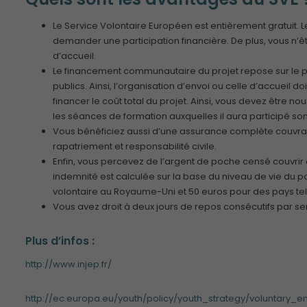
Le Service Volontaire Européen est entièrement gratuit. L
demander une participation financière. De plus, vous n’ê
d’accueil.
Le financement communautaire du projet repose sur le p
publics. Ainsi, l’organisation d’envoi ou celle d’accueil 
financer le coût total du projet. Ainsi, vous devez être n
les séances de formation auxquelles il aura participé sont
Vous bénéficiez aussi d’une assurance complète couvrant 
rapatriement et responsabilité civile.
Enfin, vous percevez de l’argent de poche censé couvrir
indemnité est calculée sur la base du niveau de vie du p
volontaire au Royaume-Uni et 50 euros pour des pays tels
Vous avez droit à deux jours de repos consécutifs par s
Plus d’infos :
http://www.injep.fr/
http://ec.europa.eu/youth/policy/youth_strategy/voluntary_e