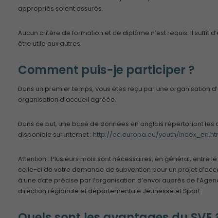
appropriés soient assurés.
Aucun critère de formation et de diplôme n’est requis. Il suffit 
être utile aux autres.
Comment puis-je participer ?
Dans un premier temps, vous êtes reçu par une organisation d’e
organisation d’accueil agréée.
Dans ce but, une base de données en anglais répertoriant les d
disponible sur internet :
http://ec.europa.eu/youth/index_en.h
Attention : Plusieurs mois sont nécessaires, en général, entre l
celle-ci de votre demande de subvention pour un projet d’acc
à une date précise par l’organisation d’envoi auprès de l’Age
direction régionale et départementale Jeunesse et Sport.
Quels sont les avantages du SVE 