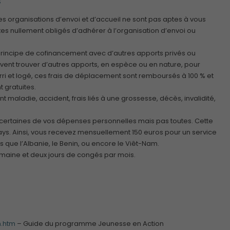
es organisations d’envoi et d’accueil ne sont pas aptes à vous
tes nullement obligés d’adhérer à l’organisation d’envoi ou
rincipe de cofinancement avec d’autres apports privés ou
doivent trouver d’autres apports, en espèce ou en nature, pour
ourri et logé, ces frais de déplacement sont remboursés à 100 % et
 gratuites.
Obligatoires
maladie, accident, frais liés à une grossesse, décès, invalidité,
Ces cookies ne
sont pas
optionnels et
 certaines de vos dépenses personnelles mais pas toutes. Cette
sont
ays. Ainsi, vous recevez mensuellement 150 euros pour un service
nécessaires au
 que l’Albanie, le Benin, ou encore le Viêt-Nam.
bon
emaine et deux jours de congés par mois.
fonctionnement
du site.
Analytiques
Ces cookies
n.htm
– Guide du programme Jeunesse en Action
sont utilisés