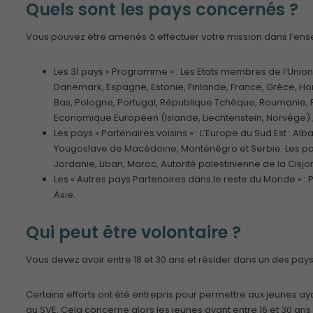
Quels sont les pays concernés ?
Vous pouvez être amenés à effectuer votre mission dans l’ense
Les 31 pays « Programme » : Les Etats membres de l’Unio
Danemark, Espagne, Estonie, Finlande, France, Grèce, Hongr
Bas, Pologne, Portugal, République Tchèque, Roumanie, 
Economique Européen (Islande, Liechtenstein, Norvège) ;
Les pays « Partenaires voisins » : L’Europe du Sud Est : 
Yougoslave de Macédoine, Monténégro et Serbie. Les pays
Jordanie, Liban, Maroc, Autorité palestinienne de la Cisjo
Les « Autres pays Partenaires dans le reste du Monde » : 
Asie.
Qui peut être volontaire ?
Vous devez avoir entre 18 et 30 ans et résider dans un des pay
Certains efforts ont été entrepris pour permettre aux jeunes a
au SVE. Cela concerne alors les jeunes ayant entre 16 et 30 an