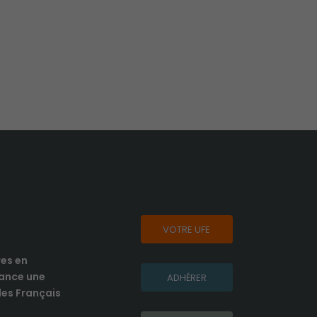
VOTRE UFE
res en
lance une
ADHÉRER
es Français