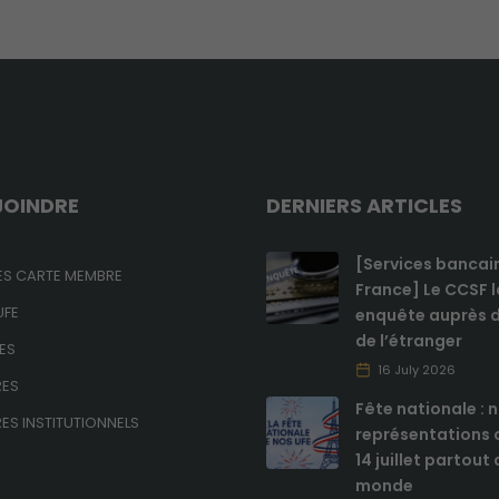
du site internet
ainsi que sa
structure. Ils
analysent
comment le
site internet est
utilisé.
JOINDRE
DERNIERS ARTICLES
Expérience
de
[Services bancai
navigation
S CARTE MEMBRE
Ces cookies
France] Le CCSF 
sont utilisés
UFE
enquête auprès d
pour rendre
de l’étranger
ES
le site le plus
16 July 2026
performant
RES
possible lors
Fête nationale : 
de votre
ES INSTITUTIONNELS
représentations c
visite.
14 juillet partout
monde