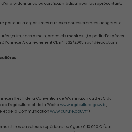
on d’une ordonnance ou certificat médical pour les représentants
être porteurs d’organismes nuisibles potentiellement dangereux
urés (cuirs, sacs à main, bracelets montres ..) à partir d’espèces
u à l’annexe A du règlement CE n° 1332/2005 sauf dérogations.
culières
:
nnexes II et III de la Convention de Washington ou B et C du
 de l’Agriculture et de la Pêche
www.agriculture.gouv.fr
)
ture et de la Communication
www.culture.gouv.fr
)
mes, titres ou valeurs supérieurs ou égaux à 10 000 € (qui