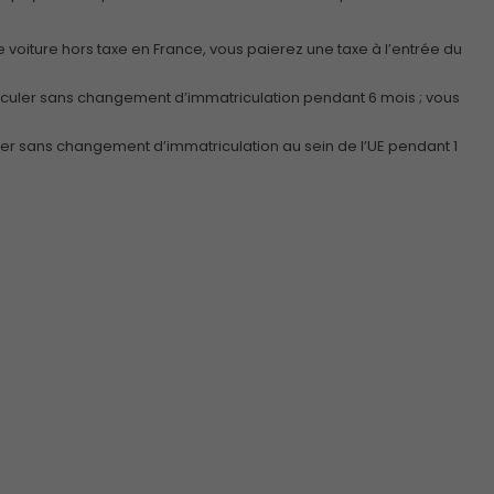
e voiture hors taxe en France, vous paierez une taxe à l’entrée du
 circuler sans changement d’immatriculation pendant 6 mois ; vous
Obligatoires
Ces cookies ne
uler sans changement d’immatriculation au sein de l’UE pendant 1
sont pas
optionnels et
sont
nécessaires au
bon
fonctionnement
du site.
Analytiques
Ces cookies
sont utilisés
pour améliorer
les
fonctionnalités