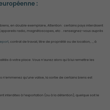
 européenne :
s biens, en double exemplaire, Attention : certains pays interdisent
 (appareils radio, magnétoscopes, etc .. renseignez-vous auprès
eport
, contrat de travail, titre de propriété ou de location,…, à
malités à votre place. Vous n’aurez alors qu’à lui remettre les
s n’emmenez qu’une valise, la sortie de certains biens est
t interdites à l’exportation (ou à la détention), quelque soit le