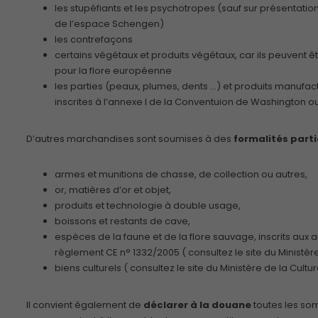
les stupéfiants et les psychotropes (sauf sur présentati
de l’espace Schengen)
les contrefaçons
certains végétaux et produits végétaux, car ils peuvent 
pour la flore européenne
les parties (peaux, plumes, dents …) et produits manufact
inscrites à l’annexe I de la Conventuion de Washington o
D’autres marchandises sont soumises à des
formalités parti
armes et munitions de chasse, de collection ou autres,
or, matières d’or et objet,
produits et technologie à double usage,
boissons et restants de cave,
espèces de la faune et de la flore sauvage, inscrits aux a
règlement CE n° 1332/2005 ( consultez le site du Ministère
biens culturels ( consultez le site du Ministère de la Cul
Il convient également de
déclarer à la douane
toutes les som