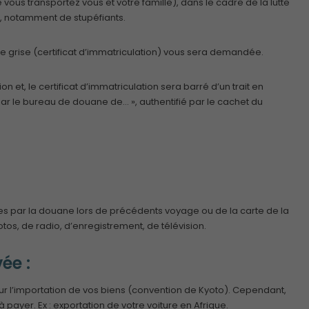
ous transportez vous et votre famille), dans le cadre de la lutte
es, notamment de stupéfiants.
te grise (certificat d’immatriculation) vous sera demandée.
 et, le certificat d’immatriculation sera barré d’un trait en
par le bureau de douane de… », authentifié par le cachet du
ées par la douane lors de précédents voyage ou de la carte de la
otos, de radio, d’enregistrement, de télévision.
ée :
ur l’importation de vos biens (convention de Kyoto). Cependant,
 payer. Ex : exportation de votre voiture en Afrique.