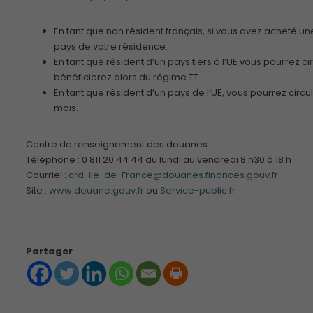
En tant que non résident français, si vous avez acheté un
pays de votre résidence.
En tant que résident d’un pays tiers à l’UE vous pourrez
bénéficierez alors du régime TT.
En tant que résident d’un pays de l’UE, vous pourrez circ
mois.
Centre de renseignement des douanes
Téléphone : 0 811 20 44 44 du lundi au vendredi 8 h30 à 18 h
Courriel :
crd-ile-de-France@douanes.finances.gouv.fr
Site :
www.douane.gouv.fr
ou
Service-public.fr
Partager