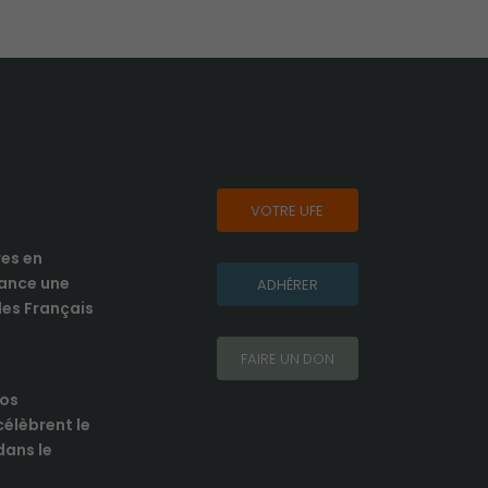
VOTRE UFE
res en
lance une
ADHÉRER
es Français
FAIRE UN DON
nos
élèbrent le
 dans le