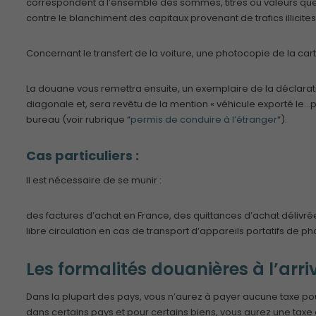
correspondent à l’ensemble des sommes, titres ou valeurs que v
contre le blanchiment des capitaux provenant de trafics illicit
Concernant le transfert de la voiture, une photocopie de la car
La douane vous remettra ensuite, un exemplaire de la déclaration
diagonale et, sera revêtu de la mention « véhicule exporté le…
bureau (voir rubrique “
permis de conduire à l’étranger
“).
Cas particuliers :
Il est nécessaire de se munir :
des factures d’achat en France, des quittances d’achat délivr
libre circulation en cas de transport d’appareils portatifs de ph
Les formalités douanières à l’arriv
Dans la plupart des pays, vous n’aurez à payer aucune taxe po
dans certains pays et pour certains biens, vous aurez une taxe à