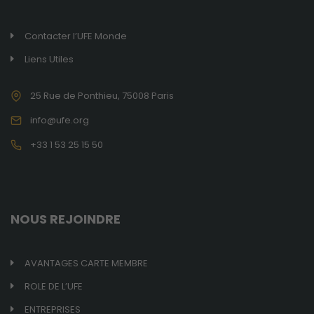
Contacter l’UFE Monde
Liens Utiles
25 Rue de Ponthieu, 75008 Paris
info@ufe.org
+33 1 53 25 15 50
NOUS REJOINDRE
Obligatoires
Ces cookies ne
AVANTAGES CARTE MEMBRE
sont pas
optionnels et
ROLE DE L’UFE
sont
nécessaires au
ENTREPRISES