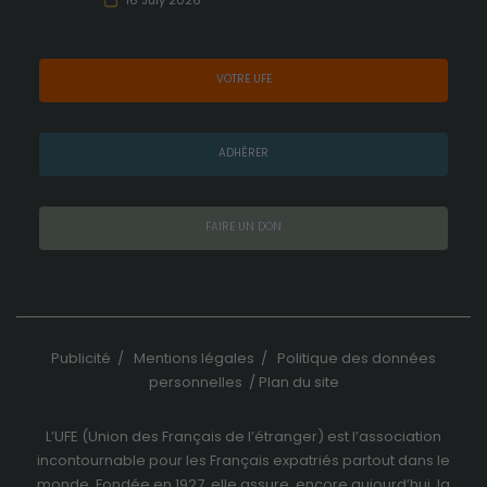
de
16 July 2026
navigation
Ces cookies
sont utilisés
VOTRE UFE
pour rendre
le site le plus
performant
ADHÉRER
possible lors
de votre
visite.
FAIRE UN DON
Marketing
En consentant
à ces cookies,
vous
Publicité
/
Mentions légales
/
Politique des données
augmentez
personnelles
/
Plan du site
vos chances
de voir du
contenu et
L’UFE (Union des Français de l’étranger) est l’association
des offres
incontournable pour les Français expatriés partout dans le
personnalisés.
monde. Fondée en 1927, elle assure, encore aujourd’hui, la