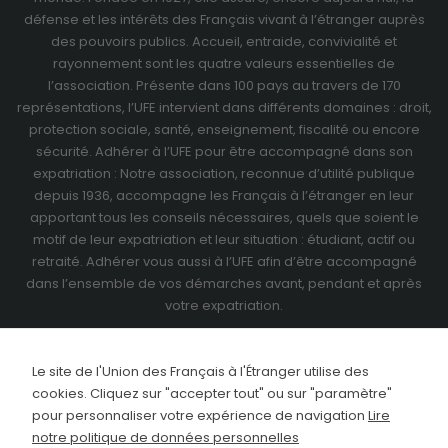
défense et les intérêts des Français vivant à l’étranger auprès
des pouvoirs publics. Accueil, entraide, convivialité et
rayonnement sont les quatre valeurs essentielles de
l’association. Présente dans 100 pays au travers de
170
représentations
, l’UFE intervient dans différents domaines : droit,
protection sociale, santé, enseignement, fiscalité ou encore
sécurité. Adhérer à l’UFE pour être accompagné dans son
expatriation : Notre association, reconnue d’utilité publique
depuis 1936, accompagne les Français à l’étranger en leur
apportant tous les conseils nécessaires, quels que soient le
motif de leur expatriation et leur situation : étudiant, actif ou
retraité.
Adhérer vous aussi à l’UFE
afin d’être accompagné
dans l’ensemble de vos démarches avant, pendant et après
votre expatriation.
Le site de l'Union des Français à l'Étranger utilise des
cookies. Cliquez sur "accepter tout" ou sur "paramètre"
pour personnaliser votre expérience de navigation
Lire
notre politique de données personnelles