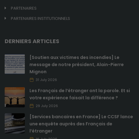
bon
PARTENAIRES
fonctionnement
du site.
PARTENAIRES INSTITUTIONNELS
Analytiques
DERNIERS ARTICLES
Ces cookies
sont utilisés
pour améliorer
[Soutien aux victimes des incendies] Le
les
message de notre président, Alain-Pierre
fonctionnalités
Mignon
du site internet
31 July 2026
ainsi que sa
structure. Ils
Les Français de l’étranger ont la parole. Et si
analysent
votre expérience faisait la différence ?
comment le
site internet est
29 July 2026
utilisé.
[Services bancaires en France] Le CCSF lance
une enquête auprès des Français de
l’étranger
Expérience