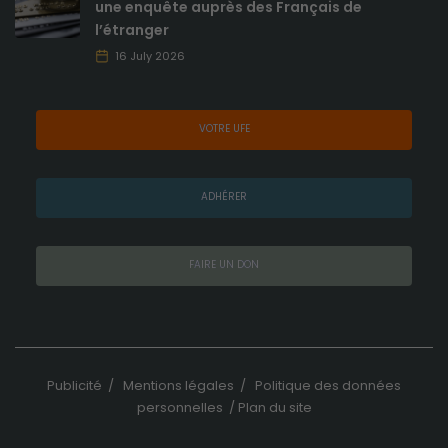
une enquête auprès des Français de
l’étranger
16 July 2026
VOTRE UFE
Obligatoires
Ces cookies ne
sont pas
ADHÉRER
optionnels et
sont
nécessaires au
bon
FAIRE UN DON
fonctionnement
du site.
Analytiques
Publicité
/
Mentions légales
/
Politique des données
Ces cookies
personnelles
/
Plan du site
sont utilisés
pour améliorer