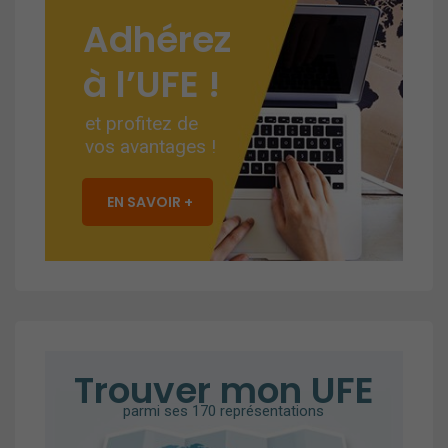
Adhérez
à l’UFE !
et profitez de
vos avantages !
EN SAVOIR +
Trouver mon UFE
parmi ses 170 représentations