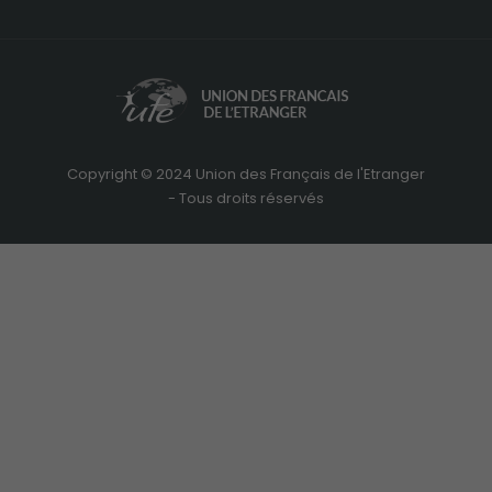
site internet
utilisé.
Expérienc
de
navigatio
Ces cookies
Copyright © 2024 Union des Français de l'Etranger
sont utilisé
- Tous droits réservés
pour rendre
le site le pl
performant
possible lor
de votre
visite.
Marketing
En consent
à ces cookie
vous
augmentez