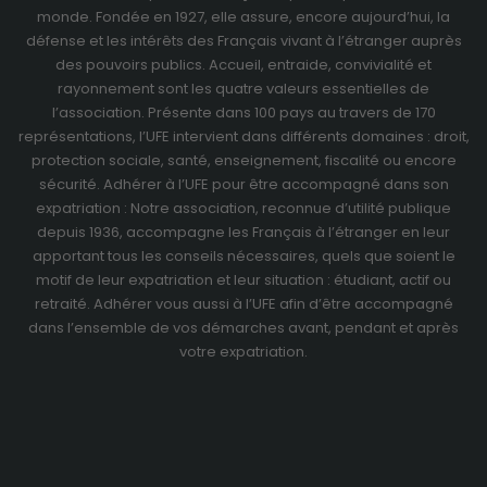
Obligatoir
monde. Fondée en 1927, elle assure, encore aujourd’hui, la
Ces cookies
défense et les intérêts des Français vivant à l’étranger auprès
sont pas
des pouvoirs publics. Accueil, entraide, convivialité et
optionnels 
rayonnement sont les quatre valeurs essentielles de
sont
l’association. Présente dans 100 pays au travers de
170
nécessaire
représentations
, l’UFE intervient dans différents domaines : droit,
bon
protection sociale, santé, enseignement, fiscalité ou encore
fonctionne
du site.
sécurité. Adhérer à l’UFE pour être accompagné dans son
expatriation : Notre association, reconnue d’utilité publique
depuis 1936, accompagne les Français à l’étranger en leur
Analytiqu
apportant tous les conseils nécessaires, quels que soient le
Ces cookies
motif de leur expatriation et leur situation : étudiant, actif ou
sont utilisé
retraité.
Adhérer vous aussi à l’UFE
afin d’être accompagné
pour amélio
dans l’ensemble de vos démarches avant, pendant et après
les
votre expatriation.
fonctionnal
du site inte
ainsi que s
structure. Il
analysent
comment l