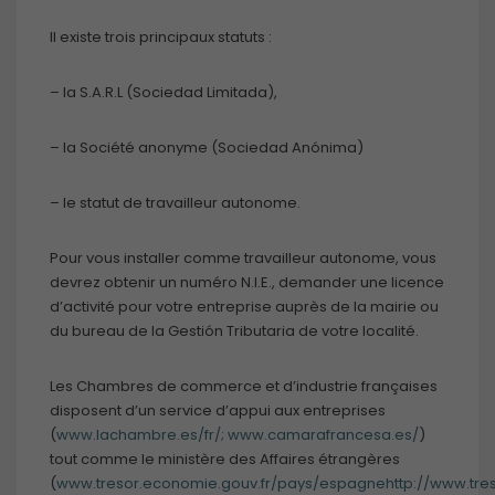
Il existe trois principaux statuts :
– la S.A.R.L (Sociedad Limitada),
– la Société anonyme (Sociedad Anónima)
– le statut de travailleur autonome.
Pour vous installer comme travailleur autonome, vous
devrez obtenir un numéro N.I.E., demander une licence
d’activité pour votre entreprise auprès de la mairie ou
du bureau de la Gestión Tributaria de votre localité.
Les Chambres de commerce et d’industrie françaises
disposent d’un service d’appui aux entreprises
(
www.lachambre.es/fr/;
www.camarafrancesa.es/
)
tout comme le ministère des Affaires étrangères
(
www.tresor.economie.gouv.fr/pays/espagne
http://www.tr