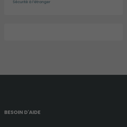
Sécurité à l’étranger
ainsi que sa
structure. Ils
analysent
comment le
site internet est
utilisé.
Expérience
de
navigation
Ces cookies
sont utilisés
pour rendre
le site le plus
performant
possible lors
de votre
visite.
BESOIN D'AIDE