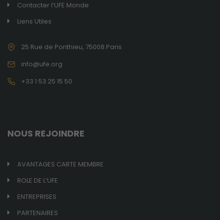
Marketing
Contacter l’UFE Monde
En consentant
Liens Utiles
à ces cookies,
vous
augmentez
25 Rue de Ponthieu, 75008 Paris
vos chances
de voir du
info@ufe.org
contenu et
+33 1 53 25 15 50
des offres
personnalisés.
NOUS REJOINDRE
AVANTAGES CARTE MEMBRE
ROLE DE L’UFE
ENTREPRISES
PARTENAIRES