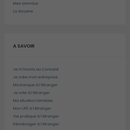
Mes animaux
La douane
Obligatoires
Ces cookies ne
sont pas
A SAVOIR
optionnels et
sont
nécessaires au
bon
fonctionnement
Je m’inscris au Consulat
du site.
Je crée mon entreprise
Ma banque à l’étranger
Je vote à l’étranger
Analytiques
Ces cookies
Ma situation familiale
sont utilisés
Mon UFE à l’étranger
pour améliorer
Vie pratique à l’étranger
les
fonctionnalités
Déménager à l’étranger
du site internet