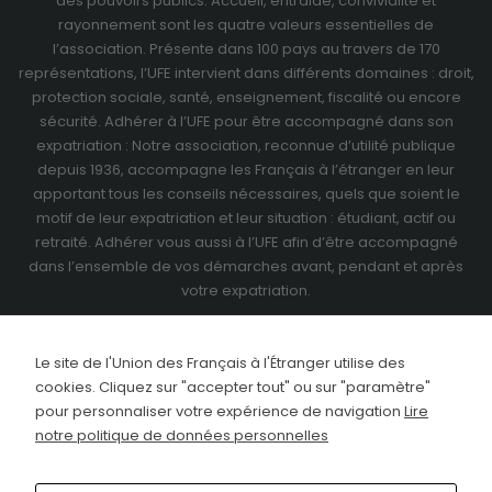
des pouvoirs publics. Accueil, entraide, convivialité et
rayonnement sont les quatre valeurs essentielles de
l’association. Présente dans 100 pays au travers de
170
représentations
, l’UFE intervient dans différents domaines : droit,
protection sociale, santé, enseignement, fiscalité ou encore
sécurité. Adhérer à l’UFE pour être accompagné dans son
expatriation : Notre association, reconnue d’utilité publique
depuis 1936, accompagne les Français à l’étranger en leur
apportant tous les conseils nécessaires, quels que soient le
motif de leur expatriation et leur situation : étudiant, actif ou
retraité.
Adhérer vous aussi à l’UFE
afin d’être accompagné
dans l’ensemble de vos démarches avant, pendant et après
votre expatriation.
Le site de l'Union des Français à l'Étranger utilise des
cookies. Cliquez sur "accepter tout" ou sur "paramètre"
pour personnaliser votre expérience de navigation
Lire
notre politique de données personnelles