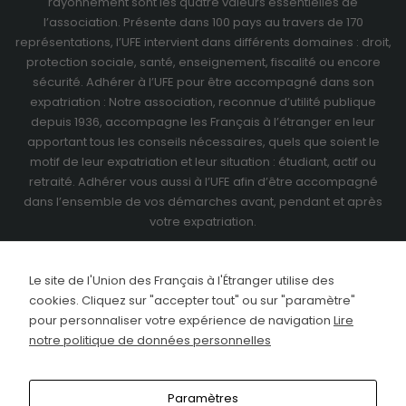
rayonnement sont les quatre valeurs essentielles de
l’association. Présente dans 100 pays au travers de
170
représentations
, l’UFE intervient dans différents domaines : droit,
protection sociale, santé, enseignement, fiscalité ou encore
sécurité. Adhérer à l’UFE pour être accompagné dans son
expatriation : Notre association, reconnue d’utilité publique
depuis 1936, accompagne les Français à l’étranger en leur
apportant tous les conseils nécessaires, quels que soient le
motif de leur expatriation et leur situation : étudiant, actif ou
retraité.
Adhérer vous aussi à l’UFE
afin d’être accompagné
dans l’ensemble de vos démarches avant, pendant et après
votre expatriation.
Le site de l'Union des Français à l'Étranger utilise des
cookies. Cliquez sur "accepter tout" ou sur "paramètre"
pour personnaliser votre expérience de navigation
Lire
notre politique de données personnelles
Paramètres