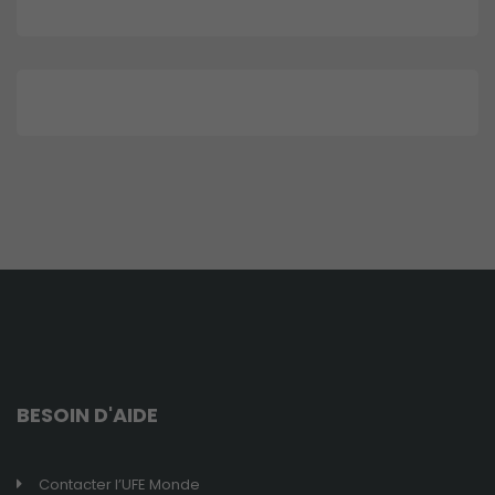
ainsi que sa
structure. Ils
analysent
comment le
site internet est
utilisé.
Expérience
de
navigation
Ces cookies
sont utilisés
pour rendre
le site le plus
performant
possible lors
de votre
BESOIN D'AIDE
visite.
Contacter l’UFE Monde
Marketing