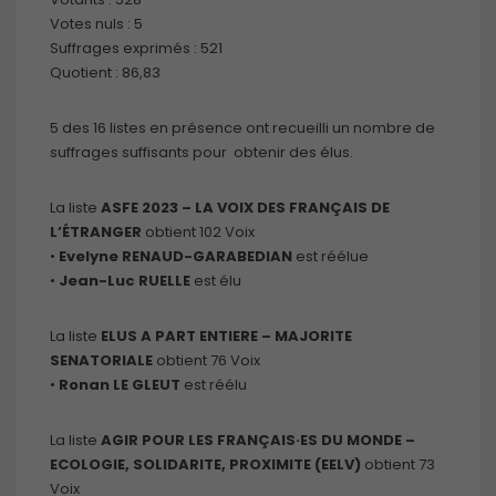
Votes nuls : 5
Suffrages exprimés : 521
Quotient : 86,83
5 des 16 listes en présence ont recueilli un nombre de
suffrages suffisants pour obtenir des élus.
La liste
ASFE 2023 – LA VOIX DES FRANÇAIS DE
L’ÉTRANGER
obtient 102 Voix
•
Evelyne RENAUD-GARABEDIAN
est réélue
•
Jean-Luc RUELLE
est élu
La liste
ELUS A PART ENTIERE – MAJORITE
SENATORIALE
obtient 76 Voix
•
Ronan LE GLEUT
est réélu
La liste
AGIR POUR LES FRANÇAIS·ES DU MONDE –
ECOLOGIE, SOLIDARITE, PROXIMITE (EELV)
obtient 73
Voix