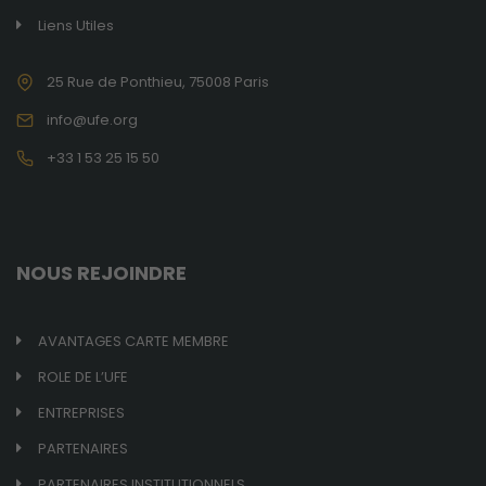
En consentant
Liens Utiles
à ces cookies,
vous
25 Rue de Ponthieu, 75008 Paris
augmentez
vos chances
info@ufe.org
de voir du
contenu et
+33 1 53 25 15 50
des offres
personnalisés.
NOUS REJOINDRE
AVANTAGES CARTE MEMBRE
ROLE DE L’UFE
ENTREPRISES
PARTENAIRES
PARTENAIRES INSTITUTIONNELS