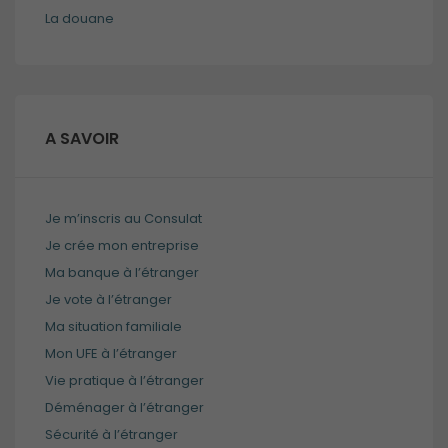
La douane
Obligatoires
Ces cookies ne
sont pas
A SAVOIR
optionnels et
sont
nécessaires au
bon
Je m’inscris au Consulat
fonctionnement
Je crée mon entreprise
du site.
Ma banque à l’étranger
Je vote à l’étranger
Analytiques
Ma situation familiale
Ces cookies
Mon UFE à l’étranger
sont utilisés
pour améliorer
Vie pratique à l’étranger
les
Déménager à l’étranger
fonctionnalités
Sécurité à l’étranger
du site internet