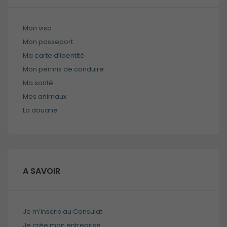
Expérience
Mon visa
de
Mon passeport
navigation
Ma carte d’identité
Ces cookies
sont utilisés
Mon permis de conduire
pour rendre
Ma santé
le site le plus
Mes animaux
performant
possible lors
La douane
de votre
visite.
Marketing
A SAVOIR
En consentant
à ces cookies,
vous
augmentez
Je m’inscris au Consulat
vos chances
de voir du
Je crée mon entreprise