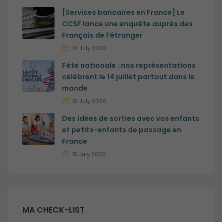
sont pas
optionnels et
[Services bancaires en France] Le
sont
CCSF lance une enquête auprès des
nécessaires au
Français de l’étranger
bon
16 July 2026
fonctionnement
du site.
Fête nationale : nos représentations
célèbrent le 14 juillet partout dans le
monde
Analytiques
16 July 2026
Ces cookies
sont utilisés
Des idées de sorties avec vos enfants
pour améliorer
et petits-enfants de passage en
les
France
fonctionnalités
du site internet
15 July 2026
ainsi que sa
structure. Ils
analysent
comment le
site internet est
MA CHECK-LIST
utilisé.