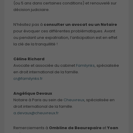
(ou 5 ans dans certaines conditions) et renouvelé sur
décision judiciaire.
N’hésitez pas à
consulter un avocat ou un Notaire
pour évoquer ces différentes problématiques. Avant
ou pendant une expatriation, l’anticipation est en effet
la clé de la tranquillité !
Céline Richard
Avocate et associée du cabinet
Familynks
, spécialisée
en droit international de la famille.
cr@familynks.fr
Angélique Devaux
Notaire à Paris au sein de
Cheuvreux
, spécialisée en
droit international de la famille.
a.devaux@cheuvreux.fr
Remerciements à
Ombline de Beaurepaire
et
Yoan