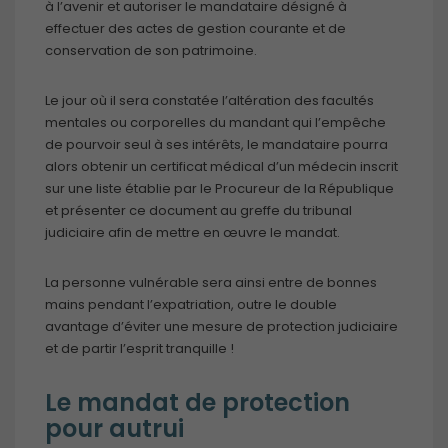
à l’avenir et autoriser le mandataire désigné à
effectuer des actes de gestion courante et de
conservation de son patrimoine.
Le jour où il sera constatée l’altération des facultés
mentales ou corporelles du mandant qui l’empêche
de pourvoir seul à ses intérêts, le mandataire pourra
alors obtenir un certificat médical d’un médecin inscrit
Obligatoires
sur une liste établie par le Procureur de la République
Ces cookies ne
et présenter ce document au greffe du tribunal
sont pas
judiciaire afin de mettre en œuvre le mandat.
optionnels et
sont
nécessaires au
La personne vulnérable sera ainsi entre de bonnes
bon
mains pendant l’expatriation, outre le double
fonctionnement
avantage d’éviter une mesure de protection judiciaire
du site.
et de partir l’esprit tranquille !
Le mandat de protection
Analytiques
pour autrui
Ces cookies
sont utilisés