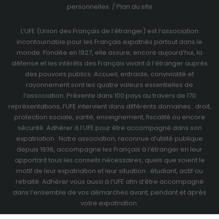
personnelles
/
Plan du site
L’UFE (Union des Français de l’étranger) est l’association
incontournable pour les Français expatriés partout dans le
monde. Fondée en 1927, elle assure, encore aujourd’hui, la
défense et les intérêts des Français vivant à l’étranger auprès
des pouvoirs publics. Accueil, entraide, convivialité et
rayonnement sont les quatre valeurs essentielles de
l’association. Présente dans 100 pays au travers de
170
représentations
, l’UFE intervient dans différents domaines : droit,
protection sociale, santé, enseignement, fiscalité ou encore
sécurité. Adhérer à l’UFE pour être accompagné dans son
expatriation : Notre association, reconnue d’utilité publique
depuis 1936, accompagne les Français à l’étranger en leur
apportant tous les conseils nécessaires, quels que soient le
motif de leur expatriation et leur situation : étudiant, actif ou
retraité.
Adhérer vous aussi à l’UFE
afin d’être accompagné
dans l’ensemble de vos démarches avant, pendant et après
votre expatriation.