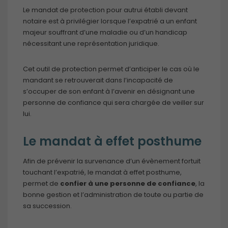
pour améliorer
Le mandat de protection pour autrui établi devant
les
notaire est à privilégier lorsque l’expatrié a un enfant
fonctionnalités
majeur souffrant d’une maladie ou d’un handicap
du site internet
nécessitant une représentation juridique.
ainsi que sa
structure. Ils
analysent
Cet outil de protection permet d’anticiper le cas où le
comment le
mandant se retrouverait dans l’incapacité de
site internet est
s’occuper de son enfant à l’avenir en désignant une
utilisé.
personne de confiance qui sera chargée de veiller sur
lui.
Expérience
Le mandat à effet posthume
de
navigation
Afin de prévenir la survenance d’un évènement fortuit
Ces cookies
touchant l’expatrié, le mandat à effet posthume,
sont utilisés
permet de
confier à une personne de confiance
, la
pour rendre
bonne gestion et l’administration de toute ou partie de
le site le plus
performant
sa succession.
possible lors
de votre