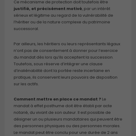
Ce mécanisme de protection doit toutefois être
visite.
justifié, et précisément motivé
, par un intérêt
sérieux et légitime au regard de la vulnérabilité de
l’héritier ou de la nature complexe du patrimoine
Marketing
successoral.
En consentant
à ces cookies,
vous
Par ailleurs, les héritiers ou leurs représentants légaux
augmentez
n’ont pas de consentement à donner pour l’exercice
vos chances
du mandat dès lors qu’ils acceptent la succession.
de voir du
Toutefois, sous réserve d’intégrer une clause
contenu et
d’inaliénabilité dont la portée reste incertaine en
des offres
pratique, ils conservent leurs pouvoirs de disposition
personnalisés.
sur les actifs.
Comment mettre en place ce mandat ?
Le
mandat à effet posthume doit être établi par acte
notarié, du vivant de son auteur. Il est possible de
désigner un ou plusieurs mandataires qui peuvent être
des personnes physiques ou des personnes morales.
Le mandat peut être conclu pour une durée de 2 ans