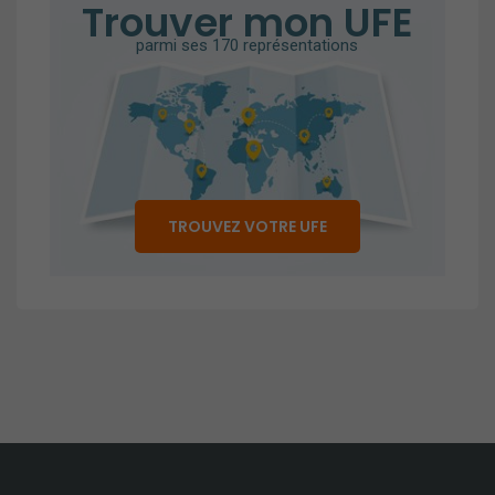
Trouver mon UFE
parmi ses 170 représentations
Obligatoires
Ces cookies ne
TROUVEZ VOTRE UFE
sont pas
optionnels et
sont
nécessaires au
bon
fonctionnement
du site.
Analytiques
Ces cookies
sont utilisés