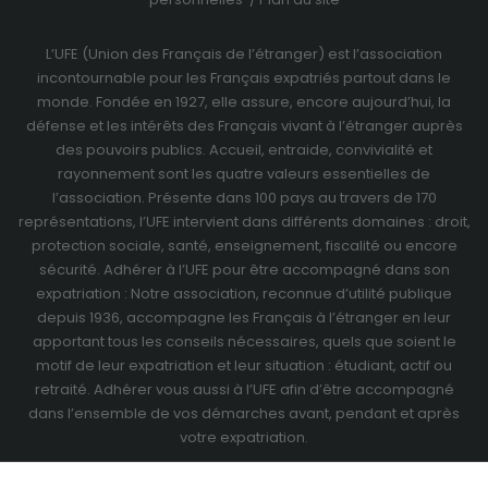
L’UFE (Union des Français de l’étranger) est l’association
incontournable pour les Français expatriés partout dans le
monde. Fondée en 1927, elle assure, encore aujourd’hui, la
défense et les intérêts des Français vivant à l’étranger auprès
des pouvoirs publics. Accueil, entraide, convivialité et
rayonnement sont les quatre valeurs essentielles de
l’association. Présente dans 100 pays au travers de
170
représentations
, l’UFE intervient dans différents domaines : droit,
protection sociale, santé, enseignement, fiscalité ou encore
sécurité. Adhérer à l’UFE pour être accompagné dans son
expatriation : Notre association, reconnue d’utilité publique
depuis 1936, accompagne les Français à l’étranger en leur
apportant tous les conseils nécessaires, quels que soient le
motif de leur expatriation et leur situation : étudiant, actif ou
retraité.
Adhérer vous aussi à l’UFE
afin d’être accompagné
dans l’ensemble de vos démarches avant, pendant et après
votre expatriation.