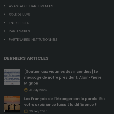
visite.
AVANTAGES CARTE MEMBRE
ROLE DE L’UFE
Marketing
ENTREPRISES
En consentant
à ces cookies,
PARTENAIRES
vous
PARTENAIRES INSTITUTIONNELS
augmentez
vos chances
de voir du
contenu et
DERNIERS ARTICLES
des offres
personnalisés.
[Soutien aux victimes des incendies] Le
message de notre président, Alain-Pierre
Mignon
31 July 2026
Les Français de l’étranger ont la parole. Et si
votre expérience faisait la différence ?
29 July 2026