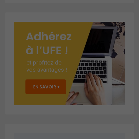
Adhérez
à l’UFE !
et profitez de
vos avantages !
EN SAVOIR +