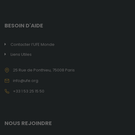
pour améliorer
les
fonctionnalités
du site internet
BESOIN D'AIDE
ainsi que sa
structure. Ils
analysent
comment le
Contacter l’UFE Monde
site internet est
Liens Utiles
utilisé.
25 Rue de Ponthieu, 75008 Paris
Expérience
info@ufe.org
de
navigation
+33 1 53 25 15 50
Ces cookies
sont utilisés
pour rendre
le site le plus
performant
NOUS REJOINDRE
possible lors
de votre