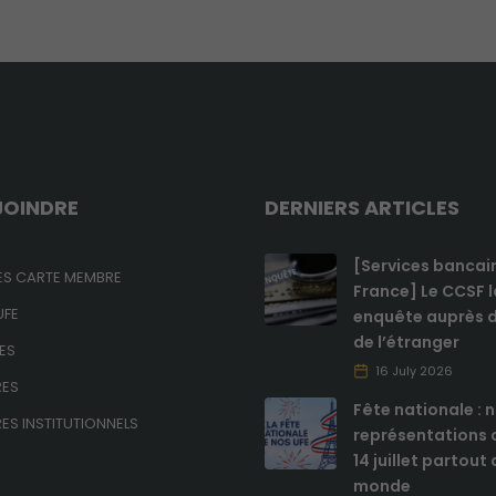
Obligatoires
Ces cookies ne
sont pas
optionnels et
JOINDRE
DERNIERS ARTICLES
sont
nécessaires au
bon
[Services bancai
S CARTE MEMBRE
fonctionnement
France] Le CCSF 
du site.
UFE
enquête auprès d
de l’étranger
ES
16 July 2026
Analytiques
RES
Ces cookies
Fête nationale : 
sont utilisés
ES INSTITUTIONNELS
représentations c
pour améliorer
14 juillet partout
les
monde
fonctionnalités