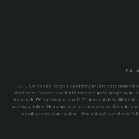
Public
L’UFE (Union des Français de l’étranger) est l’association i
intérêts des Français vivant à l’étranger auprès des pouvoirs p
travers de
170 représentations
, l’UFE intervient dans différen
son expatriation : Notre association, reconnue d’utilité publiqu
expatriation et leur situation : étudiant, actif ou retraité.
Adh