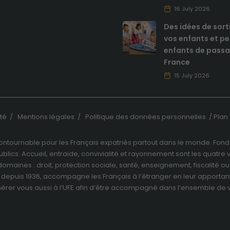
du site internet
16 July 2026
ainsi que sa
structure. Ils
Des idées de sort
analysent
vos enfants et pe
comment le
enfants de passa
site internet est
France
utilisé.
15 July 2026
Expérience
de
ité
/
Mentions légales
/
Politique des données personnelles
/
Plan 
navigation
Ces cookies
ncontournable pour les Français expatriés partout dans le monde. Fondé
sont utilisés
ublics. Accueil, entraide, convivialité et rayonnement sont les quatre 
pour rendre
le site le plus
ts domaines : droit, protection sociale, santé, enseignement, fiscalit
performant
e depuis 1936, accompagne les Français à l’étranger en leur apportant
possible lors
érer vous aussi à l’UFE
afin d’être accompagné dans l’ensemble de vo
de votre
visite.