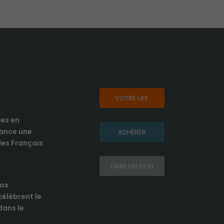
VOTRE UFE
res en
lance une
ADHÉRER
es Français
FAIRE UN DON
nos
élèbrent le
 dans le