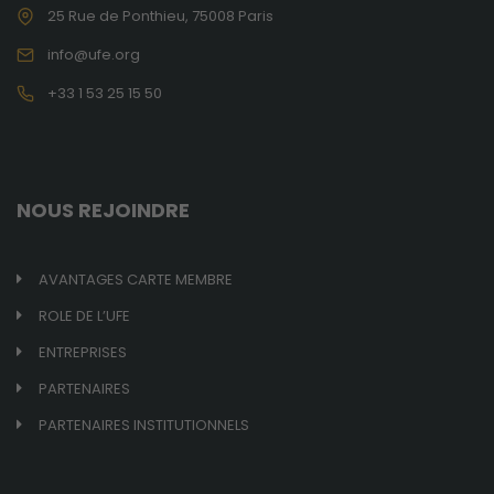
25 Rue de Ponthieu, 75008 Paris
info@ufe.org
Obligatoires
Ces cookies ne
+33 1 53 25 15 50
sont pas
optionnels et
sont
nécessaires au
bon
NOUS REJOINDRE
fonctionnement
du site.
AVANTAGES CARTE MEMBRE
Analytiques
ROLE DE L’UFE
Ces cookies
ENTREPRISES
sont utilisés
pour améliorer
PARTENAIRES
les
fonctionnalités
PARTENAIRES INSTITUTIONNELS
du site internet
ainsi que sa
structure. Ils