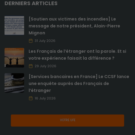
DERNIERS ARTICLES
analysent
comment le
site internet est
[Soutien aux victimes des incendies] Le
utilisé.
message de notre président, Alain-Pierre
Mignon
31 July 2026
Expérience
de
Les Français de l’étranger ont la parole. Et si
navigation
votre expérience faisait la différence ?
Ces cookies
29 July 2026
sont utilisés
pour rendre
[Services bancaires en France] Le CCSF lance
le site le plus
une enquête auprès des Français de
performant
l’étranger
possible lors
de votre
16 July 2026
visite.
VOTRE UFE
Marketing
En consentant