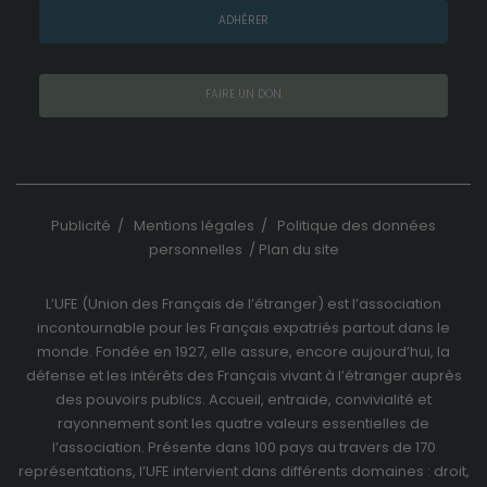
à ces cookies,
ADHÉRER
vous
augmentez
vos chances
de voir du
FAIRE UN DON
contenu et
des offres
personnalisés.
Publicité
/
Mentions légales
/
Politique des données
personnelles
/
Plan du site
L’UFE (Union des Français de l’étranger) est l’association
incontournable pour les Français expatriés partout dans le
monde. Fondée en 1927, elle assure, encore aujourd’hui, la
défense et les intérêts des Français vivant à l’étranger auprès
des pouvoirs publics. Accueil, entraide, convivialité et
rayonnement sont les quatre valeurs essentielles de
l’association. Présente dans 100 pays au travers de
170
représentations
, l’UFE intervient dans différents domaines : droit,