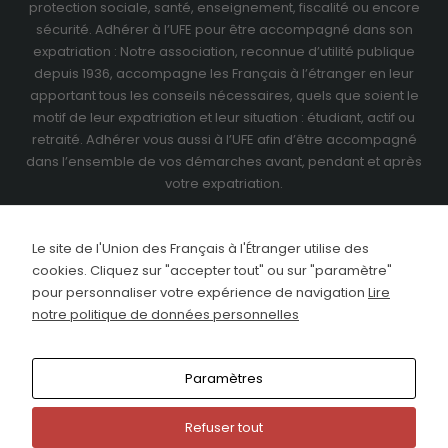
protection sociale, santé, enseignement, fiscalité ou encore
sécurité. Adhérer à l’UFE pour être accompagné dans son
expatriation : Notre association, reconnue d’utilité publique
depuis 1936, accompagne les Français à l’étranger en leur
apportant tous les conseils nécessaires, quels que soient le
motif de leur expatriation et leur situation : étudiant, actif ou
retraité.
Adhérer vous aussi à l’UFE
afin d’être accompagné
dans l’ensemble de vos démarches avant, pendant et après
votre expatriation.
Le site de l'Union des Français à l'Étranger utilise des
cookies. Cliquez sur "accepter tout" ou sur "paramètre"
pour personnaliser votre expérience de navigation
Lire
notre politique de données personnelles
Paramètres
Refuser tout
This site uses cookies. Find out more about cookies and