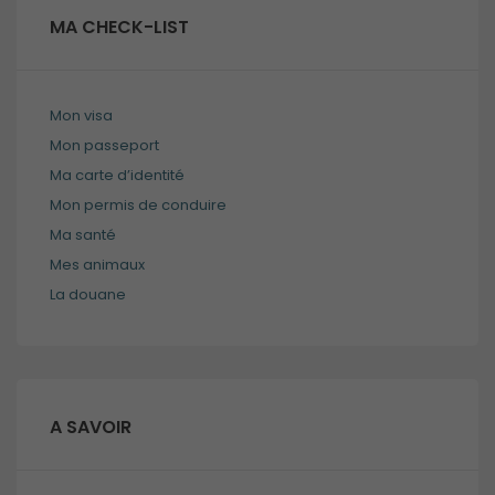
Ces cookies ne
MA CHECK-LIST
sont pas
optionnels et
sont
nécessaires au
Mon visa
bon
fonctionnement
Mon passeport
du site.
Ma carte d’identité
Mon permis de conduire
Ma santé
Analytiques
Ces cookies
Mes animaux
sont utilisés
La douane
pour améliorer
les
fonctionnalités
du site internet
ainsi que sa
structure. Ils
A SAVOIR
analysent
comment le
site internet est