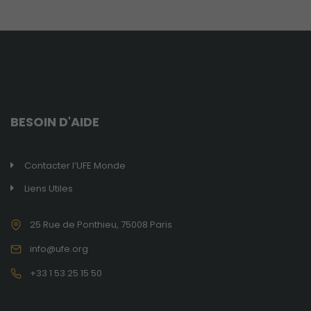
de voir du
contenu et
des offres
personnalisés.
BESOIN D'AIDE
Contacter l’UFE Monde
Liens Utiles
25 Rue de Ponthieu, 75008 Paris
info@ufe.org
+33 1 53 25 15 50