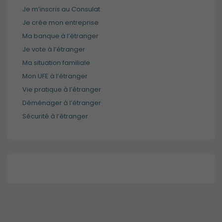
utilisé.
Je m’inscris au Consulat
Je crée mon entreprise
Ma banque à l’étranger
Expérience
de
Je vote à l’étranger
navigation
Ma situation familiale
Ces cookies
Mon UFE à l’étranger
sont utilisés
pour rendre
Vie pratique à l’étranger
le site le plus
Déménager à l’étranger
performant
Sécurité à l’étranger
possible lors
de votre
visite.
Marketing
En consentant
à ces cookies,
vous
augmentez
vos chances