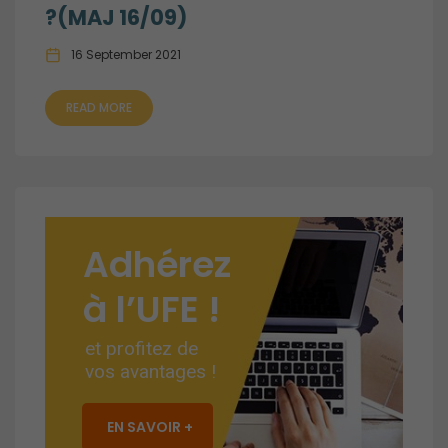
?(MAJ 16/09)
16 September 2021
READ MORE
Adhérez
à l’UFE !
et profitez de
vos avantages !
EN SAVOIR +