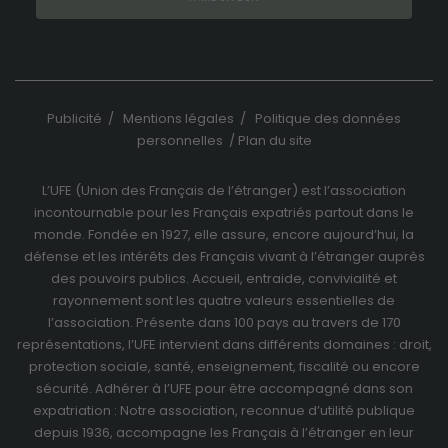
performant
possible lors
de votre
visite.
Publicité
/
Mentions légales
/
Politique des données
personnelles
/
Plan du site
Marketing
En consentant
à ces cookies,
L’UFE (Union des Français de l’étranger) est l’association
vous
incontournable pour les Français expatriés partout dans le
augmentez
monde. Fondée en 1927, elle assure, encore aujourd’hui, la
vos chances
défense et les intérêts des Français vivant à l’étranger auprès
de voir du
des pouvoirs publics. Accueil, entraide, convivialité et
contenu et
rayonnement sont les quatre valeurs essentielles de
des offres
l’association. Présente dans 100 pays au travers de
170
personnalisés.
représentations
, l’UFE intervient dans différents domaines : droit,
protection sociale, santé, enseignement, fiscalité ou encore
sécurité. Adhérer à l’UFE pour être accompagné dans son
expatriation : Notre association, reconnue d’utilité publique
depuis 1936, accompagne les Français à l’étranger en leur