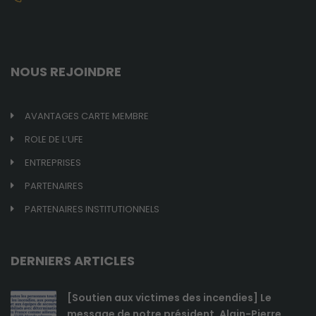
NOUS REJOINDRE
AVANTAGES CARTE MEMBRE
ROLE DE L’UFE
ENTREPRISES
Obligatoires
Ces cookies ne
PARTENAIRES
sont pas
optionnels et
PARTENAIRES INSTITUTIONNELS
sont
nécessaires au
bon
DERNIERS ARTICLES
fonctionnement
du site.
[Soutien aux victimes des incendies] Le
message de notre président, Alain-Pierre