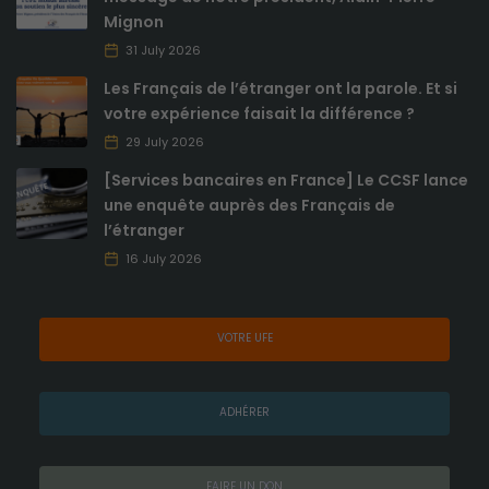
Analytiques
Mignon
Ces cookies
31 July 2026
sont utilisés
pour améliorer
Les Français de l’étranger ont la parole. Et si
les
votre expérience faisait la différence ?
fonctionnalités
29 July 2026
du site internet
ainsi que sa
[Services bancaires en France] Le CCSF lance
structure. Ils
une enquête auprès des Français de
analysent
l’étranger
comment le
site internet est
16 July 2026
utilisé.
VOTRE UFE
Expérience
de
navigation
ADHÉRER
Ces cookies
sont utilisés
pour rendre
le site le plus
FAIRE UN DON