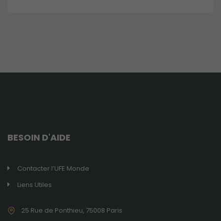
comment le
site internet est
utilisé.
Expérience
de
navigation
Ces cookies
sont utilisés
pour rendre
le site le plus
performant
BESOIN D'AIDE
possible lors
de votre
visite.
Contacter l’UFE Monde
Liens Utiles
Marketing
En consentant
25 Rue de Ponthieu, 75008 Paris
à ces cookies,