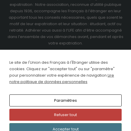
expatriation : Notre association, reconnue d’utilité publique
depuis 1936, accompagne les Français à l’étranger en leur
apportant tous les conseils nécessaires, quels que soient le
motif de leur expatriation et leur situation : étudiant, actif ou
retraité.
Adhérer vous aussi à l’UFE
afin d’être accompagné
dans l’ensemble de vos démarches avant, pendant et après
votre expatriation.
Le site de l'Union des Français à l'Étranger utilise des
cookies. Cliquez sur "accepter tout" ou sur "paramètre"
pour personnaliser votre expérience de navigation
Lire
notre politique de données personnelles
Paramètres
Refuser tout
This site uses cookies. Find out more about cookies and
how you can refuse them.
Copyright © 2024 Union des Français de l'Etranger
I Accept
Accepter tout