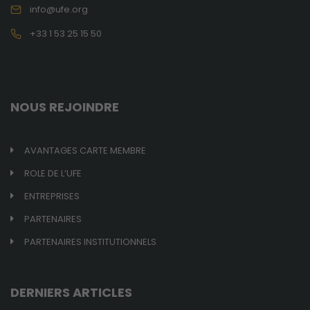
vous
info@ufe.org
augmentez
+33 1 53 25 15 50
vos chances
de voir du
contenu et
des offres
personnalisés.
NOUS REJOINDRE
AVANTAGES CARTE MEMBRE
ROLE DE L’UFE
ENTREPRISES
PARTENAIRES
PARTENAIRES INSTITUTIONNELS
DERNIERS ARTICLES