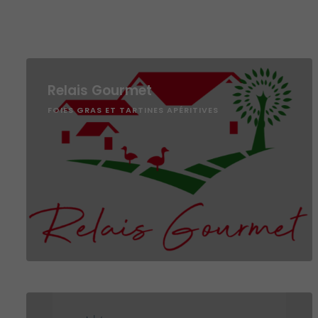
Relais Gourmet
FOIES GRAS ET TARTINES APÉRITIVES