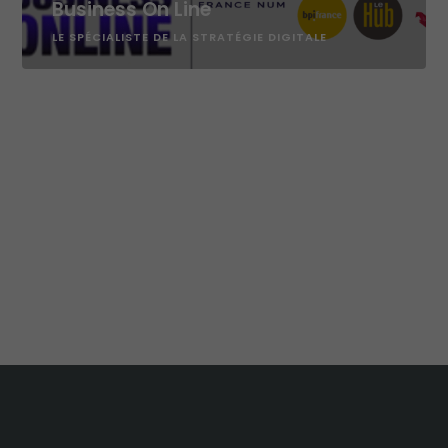
Business On Line
Analytiques
LE SPÉCIALISTE DE LA STRATÉGIE DIGITALE
Ces cookies
sont utilisés
pour améliorer
les
fonctionnalités
du site internet
ainsi que sa
structure. Ils
analysent
comment le
site internet est
utilisé.
Expérience
de
navigation
Ces cookies
sont utilisés
pour rendre