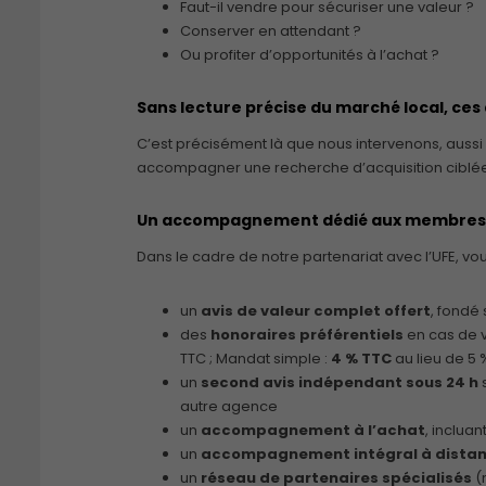
Faut-il vendre pour sécuriser une valeur ?
Conserver en attendant ?
Ou profiter d’opportunités à l’achat ?
Sans lecture précise du marché local, ces a
C’est précisément là que nous intervenons, aussi
accompagner une recherche d’acquisition ciblée à P
Un accompagnement dédié aux membres
Dans le cadre de notre partenariat avec l’UFE, v
un
avis de valeur complet offert
, fondé 
des
honoraires préférentiels
en cas de v
TTC ; Mandat simple :
4 % TTC
au lieu de 5 
un
second avis indépendant sous 24 h
s
autre agence
un
accompagnement à l’achat
, inclua
un
accompagnement intégral à dista
un
réseau de partenaires spécialisés
(n