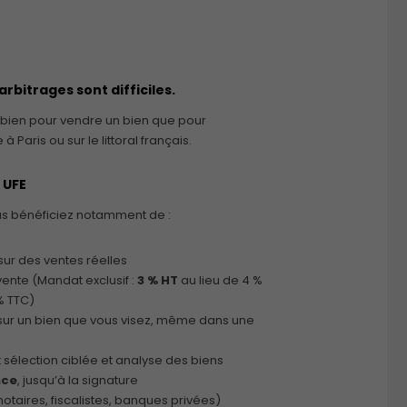
rbitrages sont difficiles.
 bien pour vendre un bien que pour
aris ou sur le littoral français.
 UFE
ous bénéficiez notamment de :
sur des ventes réelles
ente (Mandat exclusif :
3 % HT
au lieu de 4 %
% TTC)
ur un bien que vous visez, même dans une
nt sélection ciblée et analyse des biens
nce
, jusqu’à la signature
otaires, fiscalistes, banques privées)