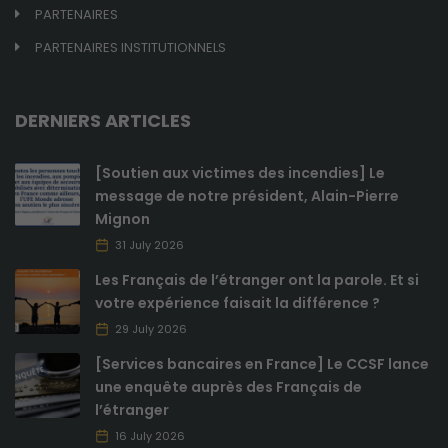
PARTENAIRES
PARTENAIRES INSTITUTIONNELS
Obligatoires
DERNIERS ARTICLES
Ces cookies ne
sont pas
optionnels et
[Soutien aux victimes des incendies] Le
sont
message de notre président, Alain-Pierre
nécessaires au
Mignon
bon
31 July 2026
fonctionnement
du site.
Les Français de l’étranger ont la parole. Et si
votre expérience faisait la différence ?
29 July 2026
Analytiques
Ces cookies
[Services bancaires en France] Le CCSF lance
sont utilisés
une enquête auprès des Français de
pour améliorer
l’étranger
les
16 July 2026
fonctionnalités