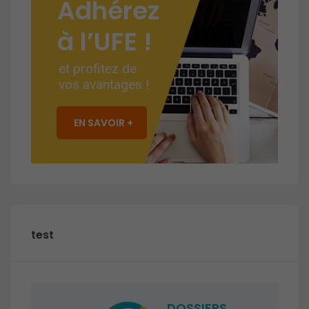
Adhérez
à l’UFE !
et profitez de
vos avantages !
EN SAVOIR +
test
DOSSIERS