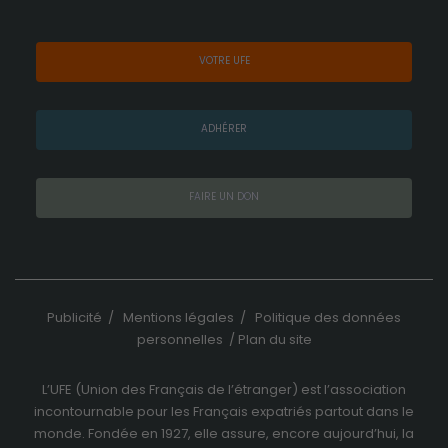
du site internet
ainsi que sa
structure. Ils
VOTRE UFE
analysent
comment le
site internet est
ADHÉRER
utilisé.
FAIRE UN DON
Expérience
de
navigation
Ces cookies
sont utilisés
pour rendre
Publicité
/
Mentions légales
/
Politique des données
le site le plus
personnelles
/
Plan du site
performant
possible lors
de votre
L’UFE (Union des Français de l’étranger) est l’association
visite.
incontournable pour les Français expatriés partout dans le
monde. Fondée en 1927, elle assure, encore aujourd’hui, la