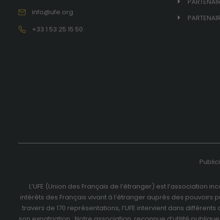
PARTENAI
info@ufe.org
PARTENAIR
+33 1 53 25 15 50
Public
L’UFE (Union des Français de l’étranger) est l’association i
intérêts des Français vivant à l’étranger auprès des pouvoirs p
travers de
170 représentations
, l’UFE intervient dans différen
son expatriation : Notre association, reconnue d’utilité publiqu