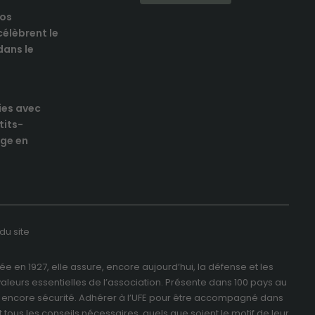
nos
élèbrent le
 dans le
ies avec
tits-
ge en
du site
e en 1927, elle assure, encore aujourd’hui, la défense et les
valeurs essentielles de l’association. Présente dans 100 pays au
é ou encore sécurité. Adhérer à l’UFE pour être accompagné dans
 tous les conseils nécessaires, quels que soient le motif de leur