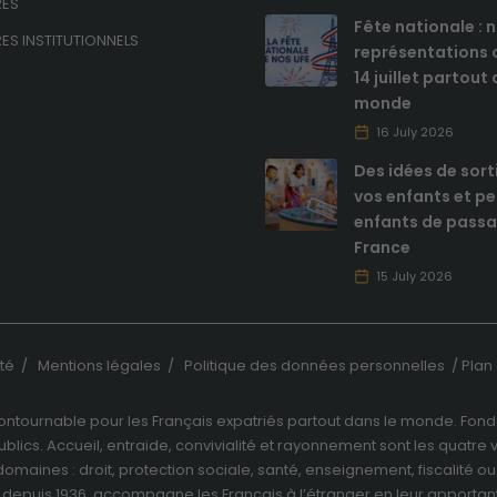
RES
Fête nationale : 
ES INSTITUTIONNELS
représentations c
14 juillet partout
monde
16 July 2026
Des idées de sort
Obligatoires
vos enfants et pe
Ces cookies ne
enfants de passa
sont pas
optionnels et
France
sont
15 July 2026
nécessaires au
bon
fonctionnement
du site.
ité
/
Mentions légales
/
Politique des données personnelles
/
Plan 
ncontournable pour les Français expatriés partout dans le monde. Fondé
Analytiques
ublics. Accueil, entraide, convivialité et rayonnement sont les quatre 
Ces cookies
ts domaines : droit, protection sociale, santé, enseignement, fiscalit
sont utilisés
e depuis 1936, accompagne les Français à l’étranger en leur apportant