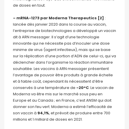
de doses en tout.
–
mRNA-1273 par Moderna Therapeutics [2]
:
lancée dès janvier 2020 dans la course au vaccin,
l’entreprise de biotechnologies a développé un vaccin
dit à ARN messager. Il s’agit d’une technologie
innovante qui ne nécessite pas d’inoculer une dose
minime de virus (agent infectieux), mais qui se base
sur la réplication d’une portion d’ADN de celui-ci, qui va
déclencher dans l’organisme la réaction immunitaire
souhaitée. Les vaccins à ARN messager présentent
l’avantage de pouvoir être produits à grande échelle
et à faible coût, cependant ils nécessitent d’être
conservés à une température de
-20°C
. Le vaccin de
Moderna va être mis sur le marché sous peu en
Europe et au Canada ; en France, c’est ANSM qui doit
donner son feu vert. Moderna a estimé l’efficacité de
son vaccin à
94,1%
, et prévoit de produire entre 700
millions et 1 milliard de doses en 2021.