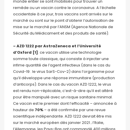
monde entier se sont mobilisés pour trouver un
remède ou un vaccin contre le coronavirus. A l’échelle
occidentale à ce jour, trois vaccins sont arrivés sur le
marché ou sont sur le point d’obtenir l’autorisation de
mise sur le marché par l’ANSM (Agence Nationale de
Sécurité du Médicament et des produits de santé).
–
AZD 1222 par AstraZeneca et l’Université
d’Oxford [1]
: ce vaccin utilise une technologie
somme toute classique, qui consiste à injecter une
infime quantité de l’agent infectieux (dans le cas du
Covid-19 : le virus SarS-Cov-2) dans l’organisme pour
qu’il développe une réponse immunitaire (production
d’anticorps). Dans le cas du vaccin AZD 1222, le virus
est rendu non-réplicable, c’est-à-dire qu’il est altéré
pour être manipulé avec un risque sanitaire minimal.
Ce vaccin est le premier dont l’efficacité – annoncée à
hauteur de
70%
– a été confirmée par une revue
scientifique indépendante. AZD 1222 devrait être mis
sur le marché européen dès janvier 2021 ; l’Italie,
l’Allemagne, les Pays-Bas ont commandé 400 millions