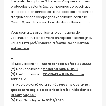
3. A partir de la phase 3, libheros s’appuiera sur ses
protocoles existants (ex : campagnes de vaccination
antigrippale en entreprise) pour aider les entreprises
à organiser des campagnes vaccinales contre le
Covid-19, sur site ou au domicile des collaborateurs.
Vous souhaitez organiser une campagne de
vaccination au sein de votre entreprise ? Renseignez
vous sur
https://libheros.fr/covid-vaccination-
entreprise
.
—
[1] MesVaccins.net :
AstraZeneca Oxford AZD1222
[2] MesVaccins.net :
Moderna mRNA-1273
[3] MesVaccins.net :
COVID-19 mRNA Vaccine
BNT162b2
[4] Haute Autorité de la Santé :
Vaccins Covid-19 :
quelle stratégie de priorisation à l’initiation de
la campagne ?
[5] Ifop :
Sondage du 03/12/2020