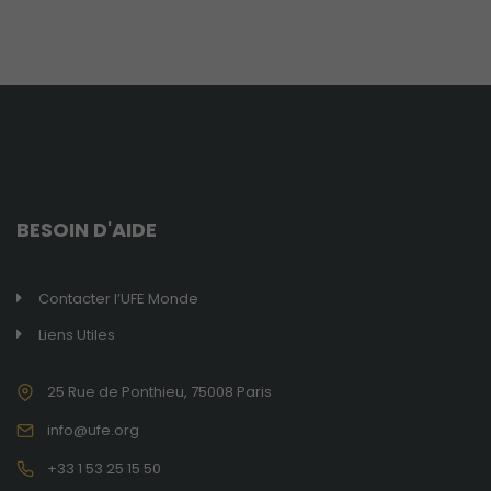
vos chances
de voir du
contenu et
des offres
personnalisés.
BESOIN D'AIDE
Contacter l’UFE Monde
Liens Utiles
25 Rue de Ponthieu, 75008 Paris
info@ufe.org
+33 1 53 25 15 50