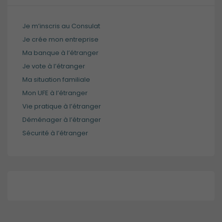
site internet est
utilisé.
Je m’inscris au Consulat
Je crée mon entreprise
Expérience
Ma banque à l’étranger
de
navigation
Je vote à l’étranger
Ces cookies
Ma situation familiale
sont utilisés
Mon UFE à l’étranger
pour rendre
le site le plus
Vie pratique à l’étranger
performant
Déménager à l’étranger
possible lors
Sécurité à l’étranger
de votre
visite.
Marketing
En consentant
à ces cookies,
vous
augmentez