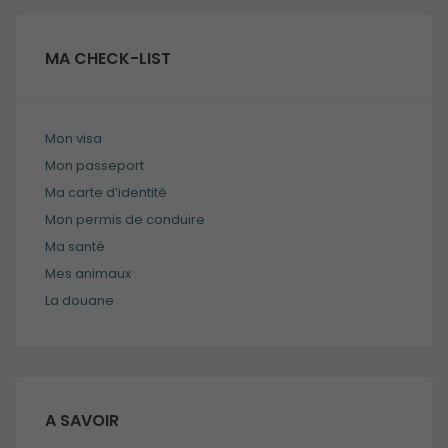
Obligatoires
Ces cookies ne
sont pas
MA CHECK-LIST
optionnels et
sont
nécessaires au
bon
Mon visa
fonctionnement
du site.
Mon passeport
Ma carte d’identité
Mon permis de conduire
Analytiques
Ma santé
Ces cookies
sont utilisés
Mes animaux
pour améliorer
La douane
les
fonctionnalités
du site internet
ainsi que sa
structure. Ils
analysent
A SAVOIR
comment le